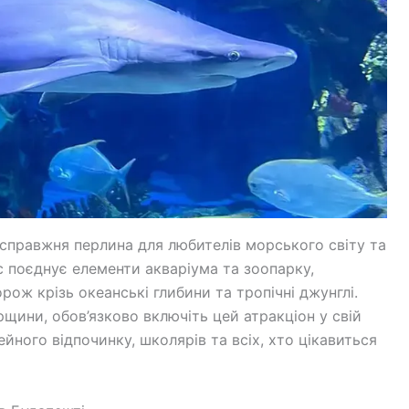
 справжня перлина для любителів морського світу та
с поєднує елементи акваріума та зоопарку,
ож крізь океанські глибини та тропічні джунглі.
рщини, обов’язково включіть цей атракціон у свій
ейного відпочинку, школярів та всіх, хто цікавиться