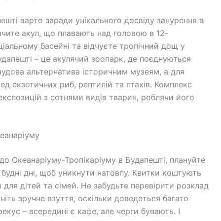
пешті варто заради унікального досвіду занурення в
бачите акул, що плавають над головою в 12-
ціальному басейні та відчуєте тропічний дощ у
Будапешті – це акулячий зоопарк, де поєднуються
 чудова альтернатива історичним музеям, а для
д екзотичних риб, рептилій та птахів. Комплекс
кспозицій з сотнями видів тварин, роблячи його
кеанаріуму
о Океанаріуму-Тропікаріуму в Будапешті, плануйте
 будні дні, щоб уникнути натовпу. Квитки коштують
 для дітей та сімей. Не забудьте перевірити розклад
ніть зручне взуття, оскільки доведеться багато
екус – всередині є кафе, але черги бувають. І