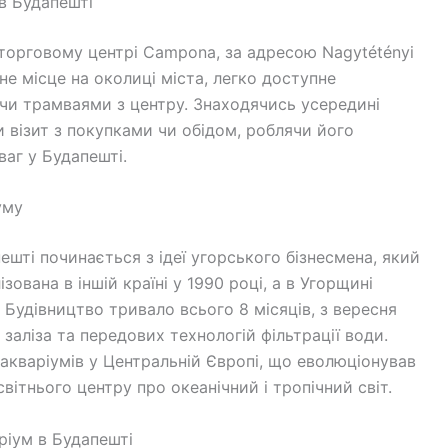
в Будапешті
торговому центрі Campona, за адресою Nagytétényi
не місце на околиці міста, легко доступне
и трамваями з центру. Знаходячись усередині
 візит з покупками чи обідом, роблячи його
ваг у Будапешті.
уму
ешті починається з ідеї угорського бізнесмена, який
зована в іншій країні у 1990 році, а в Угорщині
 Будівництво тривало всього 8 місяців, з вересня
 заліза та передових технологій фільтрації води.
акваріумів у Центральній Європі, що еволюціонував
вітнього центру про океанічний і тропічний світ.
ріум в Будапешті