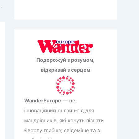
овічна фортеця з історією виживання
Подорожуй з розумом,
відкривай з серцем
WanderEurope
— це
інноваційний онлайн-гід для
мандрівників, які хочуть пізнати
Європу глибше, свідоміше та з