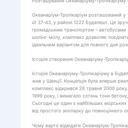
Розташування Океанаріуму-Тропікаріуму 
Океанаріум-Тропікаріум розташований у 
út 37-43, у районі 1222 Будапешт. Це зруч
громадським транспортом – автобусами ч
шопінг-молу, комплекс дозволяє поєднати
ідеальним варіантом для повного дня роз
Історія створення Океанаріуму-Тропікарі
Історія Океанаріуму-Тропікаріуму в Будап
жив у Швеції. Концепція була вперше реалі
комплекс відкрився 26 травня 2000 року.
1999 року, і вимагало сотень тонн бетону,
Сьогодні це один з найбільших морських 
від простого зоопарку до повноцінного ос
Чому варто відвідати Океанаріум-Тропіка