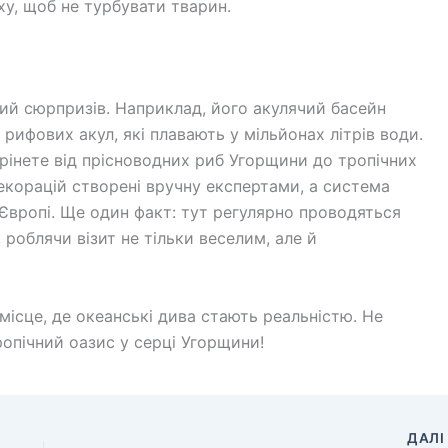
аху, щоб не турбувати тварин.
ий сюрпризів. Наприклад, його акулячий басейн
рифових акул, які плавають у мільйонах літрів води.
трінете від прісноводних риб Угорщини до тропічних
декорацій створені вручну експертами, а система
Європі. Ще один факт: тут регулярно проводяться
 роблячи візит не тільки веселим, але й
місце, де океанські дива стають реальністю. Не
ропічний оазис у серці Угорщини!
ДАЛ