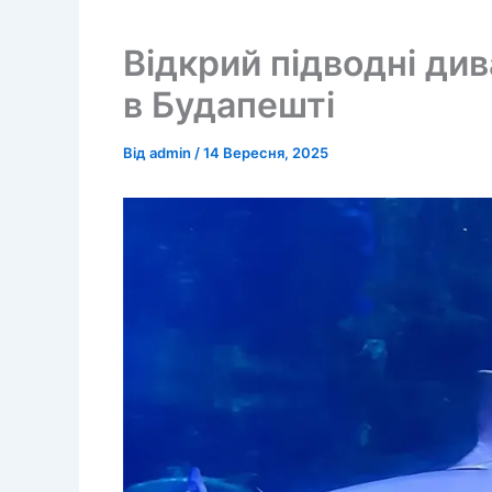
Відкрий підводні ди
в Будапешті
Від
admin
/
14 Вересня, 2025