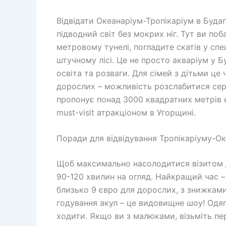
Відвідати Океанаріум-Тропікаріум в Буда
підводний світ без мокрих ніг. Тут ви по
метровому тунелі, погладите скатів у спе
штучному лісі. Це не просто акваріум у 
освіта та розваги. Для сімей з дітьми це
дорослих – можливість розслабитися сере
пропонує понад 3000 квадратних метрів е
must-visit атракціоном в Угорщині.
Поради для відвідування Тропікаріуму-О
Щоб максимально насолодитися візитом д
90-120 хвилин на огляд. Найкращий час –
близько 9 євро для дорослих, з знижками
годування акул – це видовищне шоу! Одяг
ходити. Якщо ви з малюками, візьміть пер