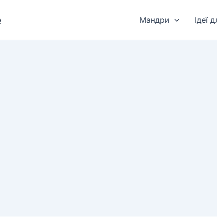
e
Мандри
Ідеї 