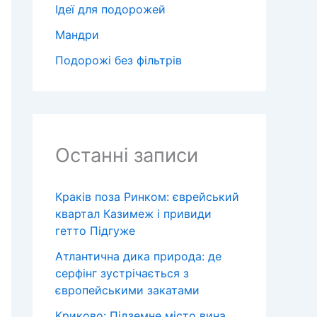
Ідеї для подорожей
Мандри
Подорожі без фільтрів
Останні записи
Краків поза Ринком: єврейський
квартал Казимеж і привиди
гетто Підгуже
Атлантична дика природа: де
серфінг зустрічається з
європейськими закатами
Криково: Підземне місто вина