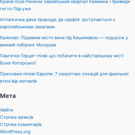
Краків поза Ринком: єврейський квартал Казимеж і привиди
гетто Підгуже
Атлантична дика природа: де серфінг зустрічається з
європейськими закатами
Криково: Підземне місто вина під Кишиневом — подорож у
винний лабіринт Молдови
Пам’ятки Герцег-Нові: що побачити в найстарішому місті
Боки Которської
Приховані пляжі Європи: 7 секретних локацій для ідеальної
втечі від натовпів
Мета
Увійти
Стрічка записів
Стрічка коментарів
WordPress.org