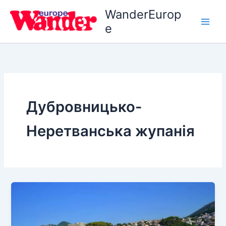
Перейти
WanderEurop
до
e
вмісту
Дубровницько-
Неретванська жупанія