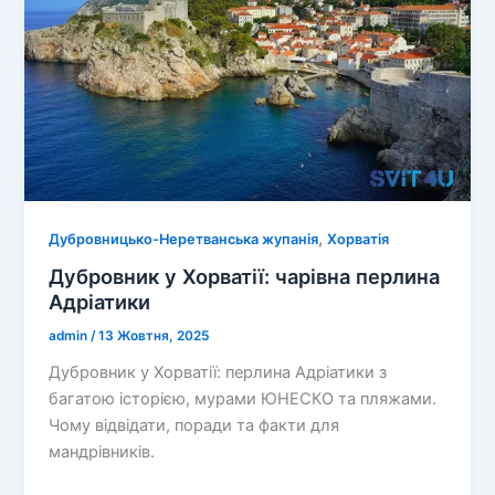
,
Дубровницько-Неретванська жупанія
Хорватія
Дубровник у Хорватії: чарівна перлина
Адріатики
admin
/
13 Жовтня, 2025
Дубровник у Хорватії: перлина Адріатики з
багатою історією, мурами ЮНЕСКО та пляжами.
Чому відвідати, поради та факти для
мандрівників.