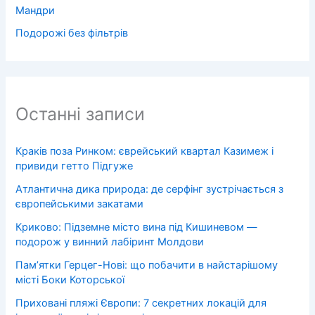
Мандри
Подорожі без фільтрів
Останні записи
Краків поза Ринком: єврейський квартал Казимеж і
привиди гетто Підгуже
Атлантична дика природа: де серфінг зустрічається з
європейськими закатами
Криково: Підземне місто вина під Кишиневом —
подорож у винний лабіринт Молдови
Пам’ятки Герцег-Нові: що побачити в найстарішому
місті Боки Которської
Приховані пляжі Європи: 7 секретних локацій для