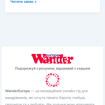
Дубровник
Читати запис »
у
Хорватії:
чарівна
перлина
Адріатики
Подорожуй з розумом, відкривай з серцем
WanderEurope
— це інноваційний онлайн-гід для
мандрівників, які хочуть пізнати Європу глибше,
свідоміше та з любов’ю. Ми допомагаємо відкривати