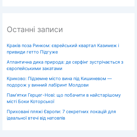
Останні записи
Краків поза Ринком: єврейський квартал Казимеж і
привиди гетто Підгуже
Атлантична дика природа: де серфінг зустрічається з
європейськими закатами
Криково: Підземне місто вина під Кишиневом —
подорож у винний лабіринт Молдови
Пам’ятки Герцег-Нові: що побачити в найстарішому
місті Боки Которської
Приховані пляжі Європи: 7 секретних локацій для
ідеальної втечі від натовпів