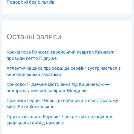
Подорожі без фільтрів
Останні записи
Краків поза Ринком: єврейський квартал Казимеж і
привиди гетто Підгуже
Атлантична дика природа: де серфінг зустрічається з
європейськими закатами
Криково: Підземне місто вина під Кишиневом —
подорож у винний лабіринт Молдови
Пам’ятки Герцег-Нові: що побачити в найстарішому
місті Боки Которської
Приховані пляжі Європи: 7 секретних локацій для
ідеальної втечі від натовпів