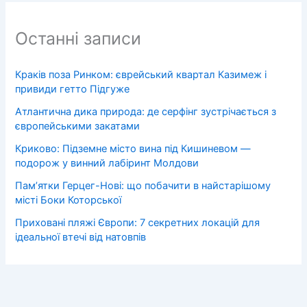
Останні записи
Краків поза Ринком: єврейський квартал Казимеж і
привиди гетто Підгуже
Атлантична дика природа: де серфінг зустрічається з
європейськими закатами
Криково: Підземне місто вина під Кишиневом —
подорож у винний лабіринт Молдови
Пам’ятки Герцег-Нові: що побачити в найстарішому
місті Боки Которської
Приховані пляжі Європи: 7 секретних локацій для
ідеальної втечі від натовпів