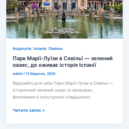
,
,
Андалусія
Іспанія
Севілья
Парк Марії-Луїзи в Севільї — зелений
оазис, де оживає історія Іспанії
admin
/
13 Вересня, 2025
Відкрийте для себе Парк Марії-Луїзи в Севільї —
історичний зелений оазис із палацами,
фонтанами й культурною спадщиною.
Парк
Читати запис »
Марії-
Луїзи