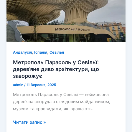
,
,
Андалусія
Іспанія
Севілья
Метрополь Парасоль у Севільї:
дерев’яне диво архітектури, що
заворожує
admin
/
11 Вересня, 2025
Метрополь Парасоль у Севільї — неймовірна
дерев’яна споруда з оглядовим майданчиком,
музеєм та краєвидами, які вражають.
Метрополь
Читати запис »
Парасоль