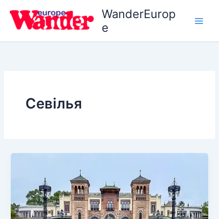
Перейти
WanderEurop
до
e
вмісту
Севілья