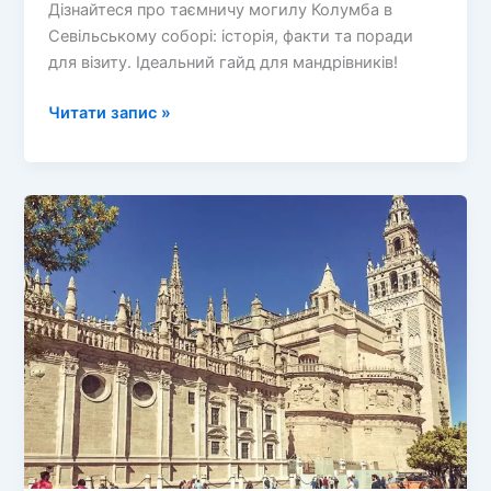
Дізнайтеся про таємничу могилу Колумба в
Севільському соборі: історія, факти та поради
для візиту. Ідеальний гайд для мандрівників!
Таємнича
Читати запис »
Могила
Колумба
в
Севільському
Соборі:
Вічне
Спочивання
Великого
Мореплавця