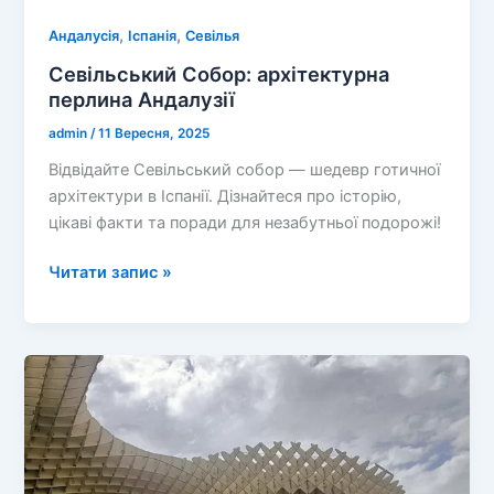
,
,
Андалусія
Іспанія
Севілья
Севільський Собор: архітектурна
перлина Андалузії
admin
/
11 Вересня, 2025
Відвідайте Севільський собор — шедевр готичної
архітектури в Іспанії. Дізнайтеся про історію,
цікаві факти та поради для незабутньої подорожі!
Севільський
Читати запис »
Собор:
архітектурна
перлина
Андалузії