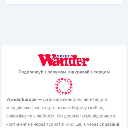
у
Севільї:
дерев’яне
диво
архітектури,
що
заворожує
Подорожуй з розумом, відкривай з серцем
WanderEurope
— це інноваційний онлайн-гід для
мандрівників, які хочуть пізнати Європу глибше,
свідоміше та з любов’ю. Ми допомагаємо відкривати
континент не через туристичні кліше, а через
справжні