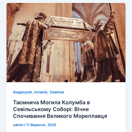
в
Севільї
—
зелений
оазис,
де
оживає
історія
Іспанії
,
,
Андалусія
Іспанія
Севілья
Таємнича Могила Колумба в
Севільському Соборі: Вічне
Спочивання Великого Мореплавця
admin
/
11 Вересня, 2025