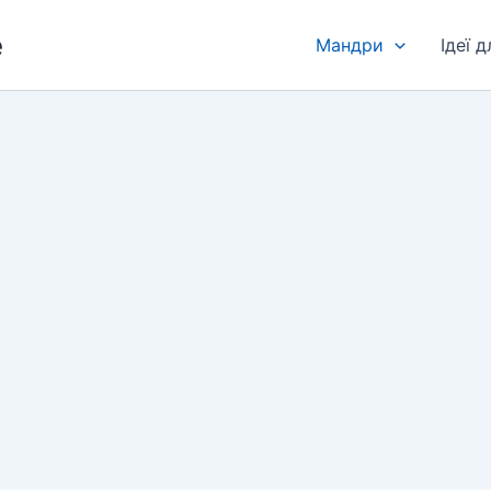
e
Мандри
Ідеї 