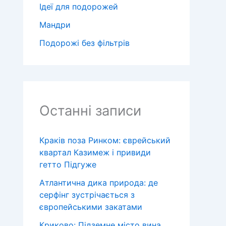
Ідеї для подорожей
Мандри
Подорожі без фільтрів
Останні записи
Краків поза Ринком: єврейський
квартал Казимеж і привиди
гетто Підгуже
Атлантична дика природа: де
серфінг зустрічається з
європейськими закатами
Криково: Підземне місто вина