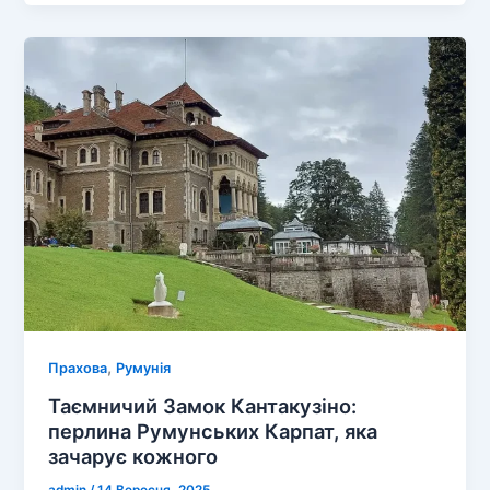
перлина
Карпатських
гір
,
Прахова
Румунія
Таємничий Замок Кантакузіно:
перлина Румунських Карпат, яка
зачарує кожного