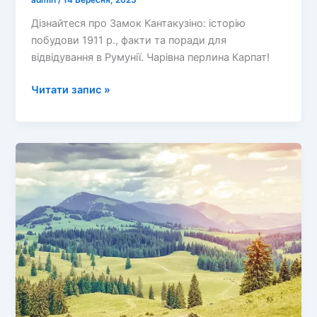
admin
/
14 Вересня, 2025
Дізнайтеся про Замок Кантакузіно: історію
побудови 1911 р., факти та поради для
відвідування в Румунії. Чарівна перлина Карпат!
Таємничий
Читати запис »
Замок
Кантакузіно:
перлина
Румунських
Карпат,
яка
зачарує
кожного