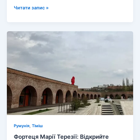
Королівська
Читати запис »
велич
Карпат:
Відкрийте
для
себе
Замок
Пелеш!
,
Румунія
Тіміш
Фортеця Марії Терезії: Відкрийте