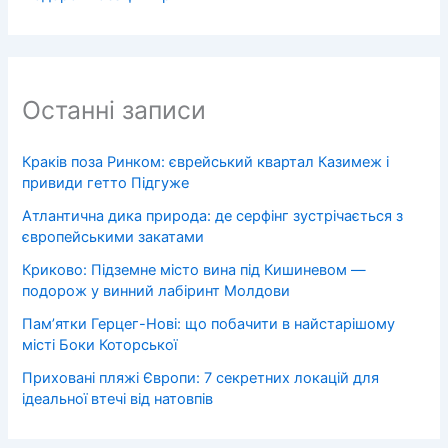
Останні записи
Краків поза Ринком: єврейський квартал Казимеж і
привиди гетто Підгуже
Атлантична дика природа: де серфінг зустрічається з
європейськими закатами
Криково: Підземне місто вина під Кишиневом —
подорож у винний лабіринт Молдови
Пам’ятки Герцег-Нові: що побачити в найстарішому
місті Боки Которської
Приховані пляжі Європи: 7 секретних локацій для
ідеальної втечі від натовпів