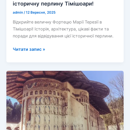
історичну перлину Тімішоари!
admin
/
12 Вересня, 2025
Відкрийте величну Фортецю Марії Терезії в
Тімішоарі! Історія, архітектура, цікаві факти та
поради для відвідування цієї історичної перлини.
Фортеця
Читати запис »
Марії
Терезії:
Відкрийте
історичну
перлину
Тімішоари!