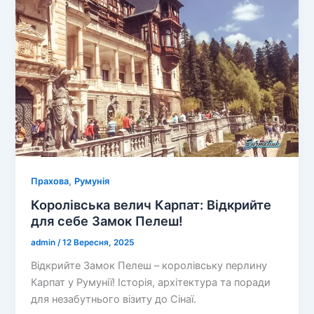
у
самому
серці
Румунії
,
Прахова
Румунія
Королівська велич Карпат: Відкрийте
для себе Замок Пелеш!
admin
/
12 Вересня, 2025
Відкрийте Замок Пелеш – королівську перлину
Карпат у Румунії! Історія, архітектура та поради
для незабутнього візиту до Сінаї.