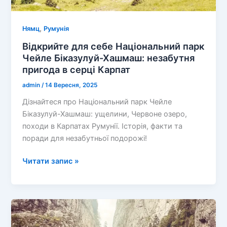
,
Нямц
Румунія
Відкрийте для себе Національний парк
Чейле Біказулуй-Хашмаш: незабутня
пригода в серці Карпат
admin
/
14 Вересня, 2025
Дізнайтеся про Національний парк Чейле
Біказулуй-Хашмаш: ущелини, Червоне озеро,
походи в Карпатах Румунії. Історія, факти та
поради для незабутньої подорожі!
Відкрийте
Читати запис »
для
себе
Національний
парк
Чейле