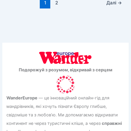
та
1
2
Далі
→
мистецтва
у
серці
Румунії
Подорожуй з розумом, відкривай з серцем
WanderEurope
— це інноваційний онлайн-гід для
мандрівників, які хочуть пізнати Європу глибше,
свідоміше та з любов’ю. Ми допомагаємо відкривати
континент не через туристичні кліше, а через
справжні