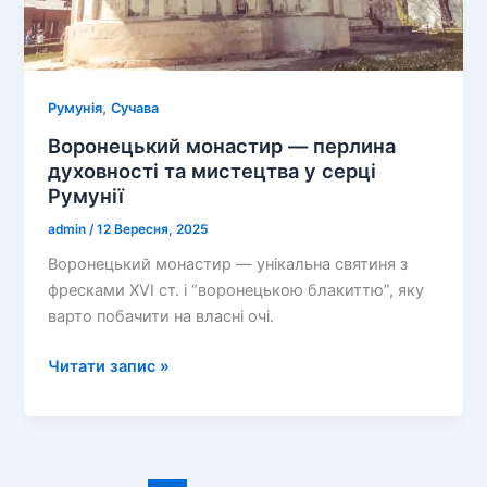
,
Румунія
Сучава
Воронецький монастир — перлина
духовності та мистецтва у серці
Румунії
admin
/
12 Вересня, 2025
Воронецький монастир — унікальна святиня з
фресками XVI ст. і “воронецькою блакиттю”, яку
варто побачити на власні очі.
Воронецький
Читати запис »
монастир
—
перлина
духовності