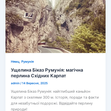
Біказулуй-
Хашмаш:
незабутня
пригода
в
серці
Карпат
,
Нямц
Румунія
Ущелина Біказ Румунія: магічна
перлина Східних Карпат
admin
/
14 Вересня, 2025
Ущелина Біказ Румунія: найглибший каньйон
Карпат з скелями 300 м. Історія, поради та факти
для незабутньої подорожі. Відвідайте перлину
природи!