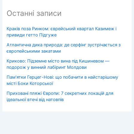
Останні записи
Краків поза Ринком: єврейський квартал Казимеж і
привиди гетто Підгуже
Атлантична дика природа: де серфінг зустрічається з
європейськими закатами
Криково: Підземне місто вина під Кишиневом —
подорож у винний лабіринт Молдови
Пам’ятки Герцег-Нові: що побачити в найстарішому
місті Боки Которської
Приховані пляжі Європи: 7 секретних локацій для
ідеальної втечі від натовпів