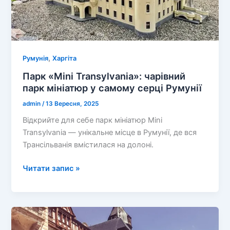
,
Румунія
Харгіта
Парк «Mini Transylvania»: чарівний
парк мініатюр у самому серці Румунії
admin
/
13 Вересня, 2025
Відкрийте для себе парк мініатюр Mini
Transylvania — унікальне місце в Румунії, де вся
Трансільванія вмістилася на долоні.
Парк
Читати запис »
«Mini
Transylvania»:
чарівний
парк
мініатюр