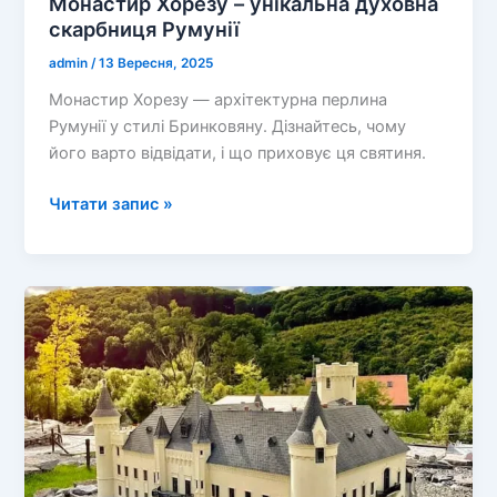
Монастир Хорезу – унікальна духовна
скарбниця Румунії
admin
/
13 Вересня, 2025
Монастир Хорезу — архітектурна перлина
Румунії у стилі Бринковяну. Дізнайтесь, чому
його варто відвідати, і що приховує ця святиня.
Монастир
Читати запис »
Хорезу
–
унікальна
духовна
скарбниця
Румунії