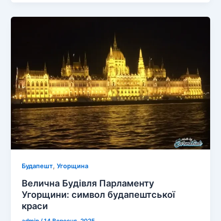
дива:
Океанаріум-
Тропікаріум
в
Будапешті
,
Будапешт
Угорщина
Велична Будівля Парламенту
Угорщини: символ будапештської
краси