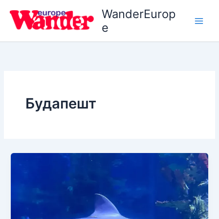
Перейти
WanderEurop
до
e
вмісту
Будапешт