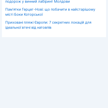
подорож у винний лабіринт Молдови
Пам’ятки Герцег-Нові: що побачити в найстарішому
місті Боки Которської
Приховані пляжі Європи: 7 секретних локацій для
ідеальної втечі від натовпів