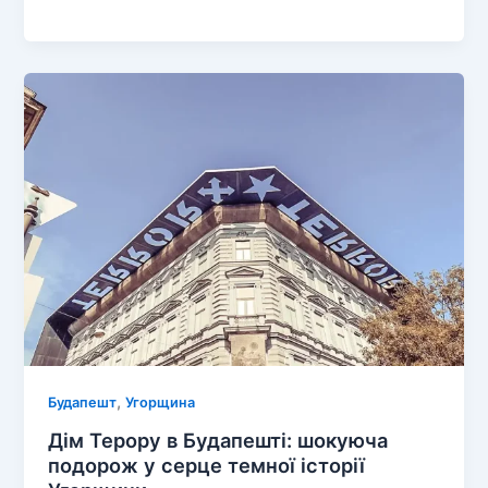
Таємниці
Стародавнього
Риму:
Музей
Аквінкум
у
Будапешті
,
Будапешт
Угорщина
Дім Терору в Будапешті: шокуюча
подорож у серце темної історії