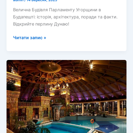
admin
/
14 Вересня, 2025
Велична Будівля Парламенту Угорщини в
Будапешті: історія, архітектура, поради та факти.
Відкрийте перлину Дунаю!
Велична
Читати запис »
Будівля
Парламенту
Угорщини:
символ
будапештської
краси