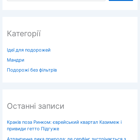
Категорії
Ідеї для подорожей
Мандри
Подорожі без фільтрів
Останні записи
Краків поза Ринком: єврейський квартал Казимеж і
привиди гетто Підгуже
Атлантична дика природа: де серфінг зустрічається з