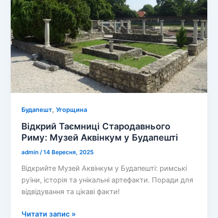
,
Будапешт
Угорщина
Відкрий Таємниці Стародавнього
Риму: Музей Аквінкум у Будапешті
admin
/
14 Вересня, 2025
Відкрийте Музей Аквінкум у Будапешті: римські
руїни, історія та унікальні артефакти. Поради для
відвідування та цікаві факти!
Відкрий
Читати запис »