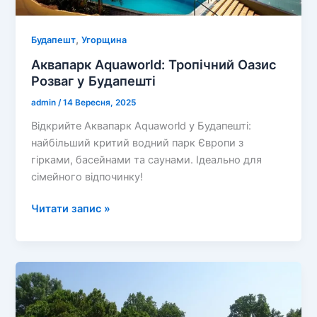
,
Будапешт
Угорщина
Аквапарк Aquaworld: Тропічний Оазис
Розваг у Будапешті
admin
/
14 Вересня, 2025
Відкрийте Аквапарк Aquaworld у Будапешті:
найбільший критий водний парк Європи з
гірками, басейнами та саунами. Ідеально для
сімейного відпочинку!
Аквапарк
Читати запис »
Aquaworld:
Тропічний
Оазис
Розваг
у
Будапешті