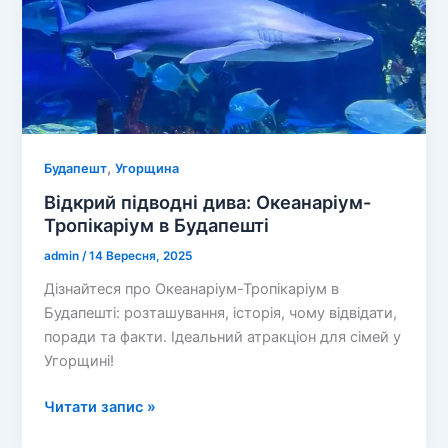
,
Будапешт
Угорщина
Відкрий підводні дива: Океанаріум-
Тропікаріум в Будапешті
admin
/
14 Вересня, 2025
Дізнайтеся про Океанаріум-Тропікаріум в
Будапешті: розташування, історія, чому відвідати,
поради та факти. Ідеальний атракціон для сімей у
Угорщині!
Відкрий
Читати запис »
підводні