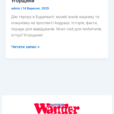
Угорщини
admin
/
14 Вересня, 2025
Дім терору в Будапешті: музей жахів нацизму та
комунізму на проспекті Андраші. Історія, факти,
поради для відвідувачів. Must-visit для любителів
історії Угорщини!
Дім
Читати запис »
Терору
в
Будапешті:
шокуюча
подорож
у
серце
темної
історії
Угорщини