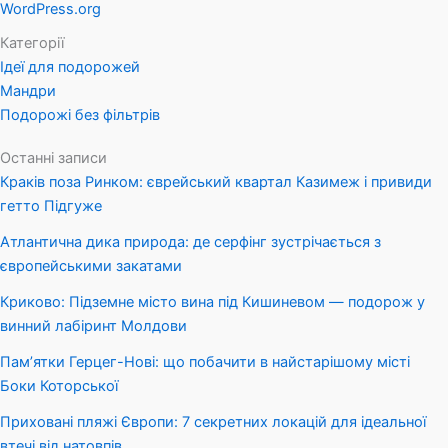
WordPress.org
Категорії
Ідеї для подорожей
Мандри
Подорожі без фільтрів
Останні записи
Краків поза Ринком: єврейський квартал Казимеж і привиди
гетто Підгуже
Атлантична дика природа: де серфінг зустрічається з
європейськими закатами
Криково: Підземне місто вина під Кишиневом — подорож у
винний лабіринт Молдови
Пам’ятки Герцег-Нові: що побачити в найстарішому місті
Боки Которської
Приховані пляжі Європи: 7 секретних локацій для ідеальної
втечі від натовпів