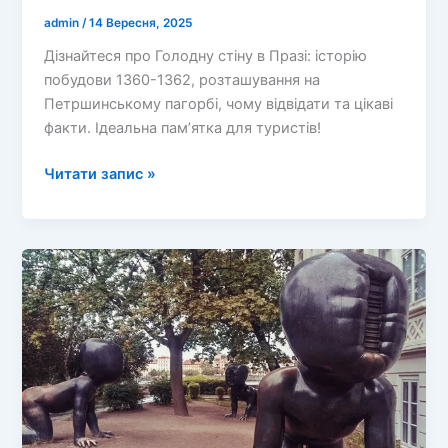
admin
/
14 Вересня, 2025
Дізнайтеся про Голодну стіну в Празі: історію
побудови 1360-1362, розташування на
Петршинському пагорбі, чому відвідати та цікаві
факти. Ідеальна пам’ятка для туристів!
Таємниці
Читати запис »
Голодної
стіни
в
Празі:
Середньовічна
фортеця
з
історією
виживання