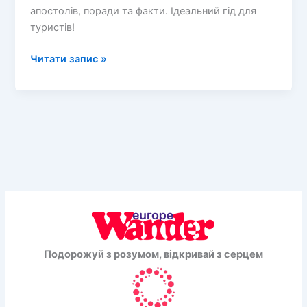
апостолів, поради та факти. Ідеальний гід для
туристів!
Чарівний
Читати запис »
Староміський
астрономічний
годинник
у
Празі:
диво
середньовічної
інженерії
Подорожуй з розумом, відкривай з серцем