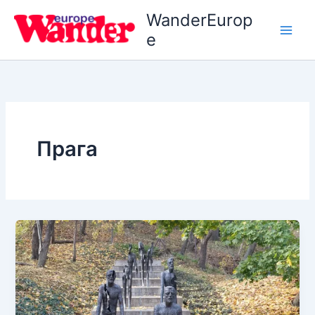
Перейти
WanderEurop
до
e
вмісту
Прага