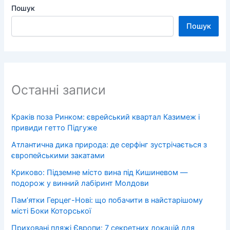
Пошук
Пошук
Останні записи
Краків поза Ринком: єврейський квартал Казимеж і
привиди гетто Підгуже
Атлантична дика природа: де серфінг зустрічається з
європейськими закатами
Криково: Підземне місто вина під Кишиневом —
подорож у винний лабіринт Молдови
Пам’ятки Герцег-Нові: що побачити в найстарішому
місті Боки Которської
Приховані пляжі Європи: 7 секретних локацій для