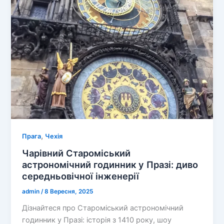
–
моторошна
мистецька
загадка
,
Прага
Чехія
Чарівний Староміський
астрономічний годинник у Празі: диво
середньовічної інженерії
admin
/
8 Вересня, 2025
Дізнайтеся про Староміський астрономічний
годинник у Празі: історія з 1410 року, шоу