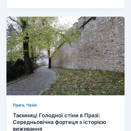
для
Себе
Меморіал
Жертвам
Комунізму
в
Празі:
Символ
Пам’яті
та
Свободи
,
Прага
Чехія
Таємниці Голодної стіни в Празі:
Середньовічна фортеця з історією
виживання