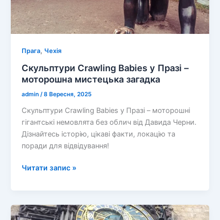
,
Прага
Чехія
Скульптури Crawling Babies у Празі –
моторошна мистецька загадка
admin
/
8 Вересня, 2025
Скульптури Crawling Babies у Празі – моторошні
гігантські немовлята без облич від Давида Черни.
Дізнайтесь історію, цікаві факти, локацію та
поради для відвідування!
Скульптури
Читати запис »
Crawling
Babies
у
Празі