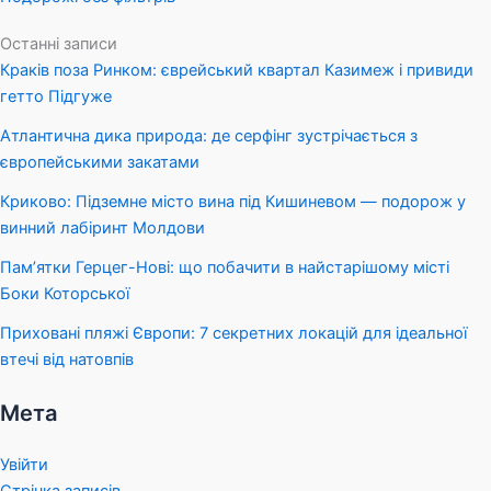
Останні записи
Краків поза Ринком: єврейський квартал Казимеж і привиди
гетто Підгуже
Атлантична дика природа: де серфінг зустрічається з
європейськими закатами
Криково: Підземне місто вина під Кишиневом — подорож у
винний лабіринт Молдови
Пам’ятки Герцег-Нові: що побачити в найстарішому місті
Боки Которської
Приховані пляжі Європи: 7 секретних локацій для ідеальної
втечі від натовпів
Мета
Увійти
Стрічка записів