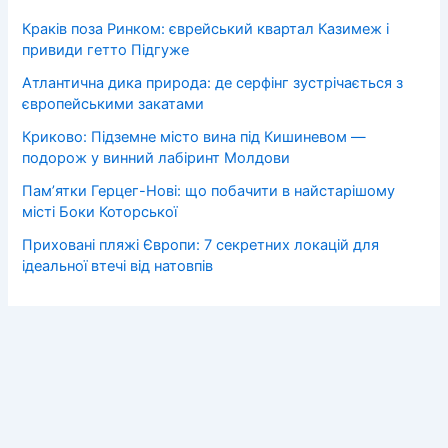
Краків поза Ринком: єврейський квартал Казимеж і
привиди гетто Підгуже
Атлантична дика природа: де серфінг зустрічається з
європейськими закатами
Криково: Підземне місто вина під Кишиневом —
подорож у винний лабіринт Молдови
Пам’ятки Герцег-Нові: що побачити в найстарішому
місті Боки Которської
Приховані пляжі Європи: 7 секретних локацій для
ідеальної втечі від натовпів