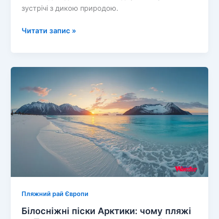
зустрічі з дикою природою.
Приховані
Читати запис »
пляжі
Європи:
7
секретних
локацій
для
ідеальної
втечі
від
натовпів
Пляжний рай Європи
Білосніжні піски Арктики: чому пляжі