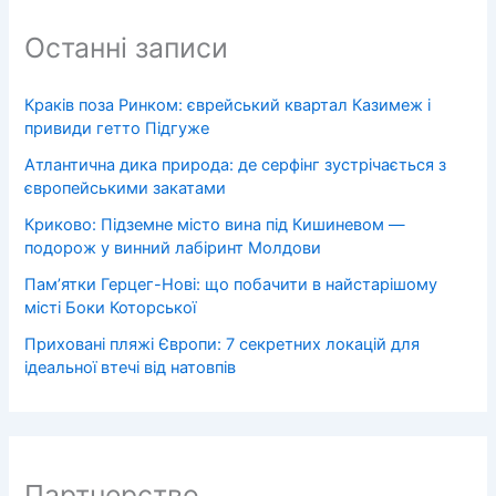
Останні записи
Краків поза Ринком: єврейський квартал Казимеж і
привиди гетто Підгуже
Атлантична дика природа: де серфінг зустрічається з
європейськими закатами
Криково: Підземне місто вина під Кишиневом —
подорож у винний лабіринт Молдови
Пам’ятки Герцег-Нові: що побачити в найстарішому
місті Боки Которської
Приховані пляжі Європи: 7 секретних локацій для
ідеальної втечі від натовпів
Партнерство