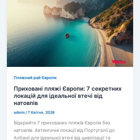
серфінг
зустрічається
з
європейськими
закатами
Пляжний рай Європи
Приховані пляжі Європи: 7 секретних
локацій для ідеальної втечі від
натовпів
admin
/
7 Квітня, 2026
Відкрийте 7 прихованих пляжів Європи без
натовпів. Автентичні локації від Португалії до
Албанії для ідеальної втечі від цивілізації та