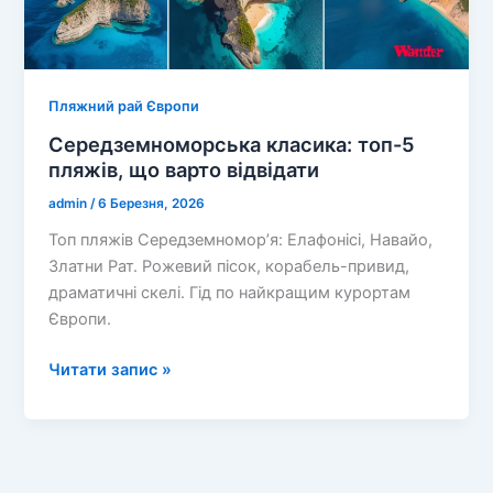
новий
тренд
європейського
літнього
відпочинку
Пляжний рай Європи
Середземноморська класика: топ-5
пляжів, що варто відвідати
admin
/
6 Березня, 2026
Топ пляжів Середземномор’я: Елафонісі, Навайо,
Златни Рат. Рожевий пісок, корабель-привид,
драматичні скелі. Гід по найкращим курортам
Європи.
Середземноморська
Читати запис »
класика:
топ-5
пляжів,
що