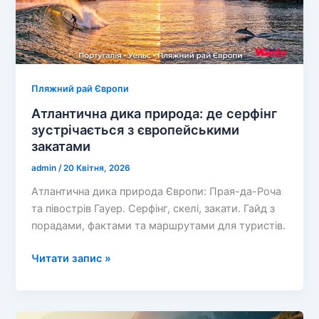
Пляжний рай Європи
Атлантична дика природа: де серфінг
зустрічається з європейськими
закатами
admin
/
20 Квітня, 2026
Атлантична дика природа Європи: Прая-да-Роча
та півострів Гауер. Серфінг, скелі, закати. Гайд з
порадами, фактами та маршрутами для туристів.
Атлантична
Читати запис »
дика
природа:
де