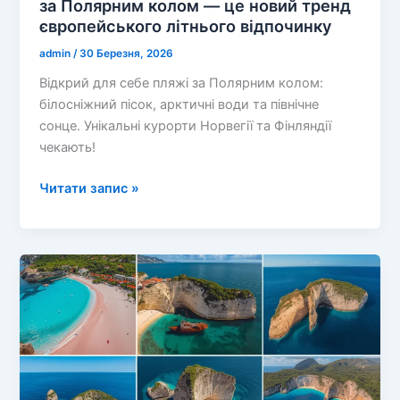
за Полярним колом — це новий тренд
європейського літнього відпочинку
admin
/
30 Березня, 2026
Відкрий для себе пляжі за Полярним колом:
білосніжний пісок, арктичні води та північне
сонце. Унікальні курорти Норвегії та Фінляндії
чекають!
Білосніжні
Читати запис »
піски
Арктики:
чому
пляжі
за
Полярним
колом
—
це