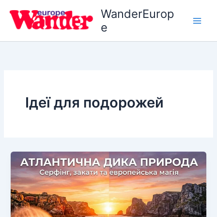
Перейти
WanderEurop
до
e
вмісту
Ідеї для подорожей